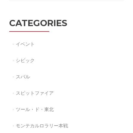
ツ
ー
CATEGORIES
ル
ド
イベント
東
北
シビック
TOYATA
GAZOO
スバル
Racing
Challenge
スピットファイア
2018
ツール・ド・東北
Cup
in
モンテカルロラリー本戦
弘