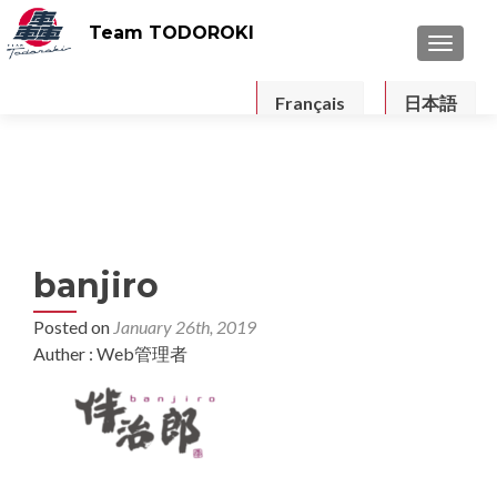
Team TODOROKI
TOGGLE
Français
日本語
banjiro
Posted on
January 26th, 2019
Auther : Web管理者