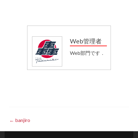
Web管理者
Web部門です．
Post
←
banjiro
navigation