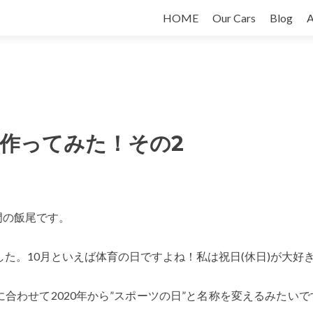
Skip
HOME
Our Cars
Blog
A
to
content
を作ってみた！その2
部門の飯尾です。
した。10月といえば体育の日ですよね！私は祝日(休日)が大好
合わせて2020年から”スポーツの日”と名称を変えるみたい