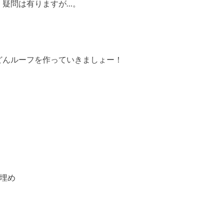
、疑問は有りますが…。
どんルーフを作っていきましょー！
型埋め